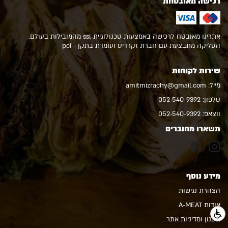
רכישה מאובטחת
אתרינו מאובטח לרכישה באמצעות טכנולוגיית ssl מהמובילות בעולם.
הסליקה מתבצעת עם חברת זקרדיט ועומדת בתקן - pci
שירות לקוחות
מייל:
amitmizrachy@gmail.com
טלפון:
052-540-9392
ווצאפ:
052-540-9392
תשארו מחוברים
מידע נוסף
הצהרת נגישות
אודות A-MEAT
תקנון ומדיניות אתר