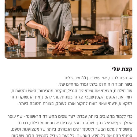
₪
0
קצת עלי
אז נעים להכיר, אני עמית בן 30 מירושלים.
בשר תמיד היה חלק בלתי נפרד מהחיים שלי.
עוד מילדות, מצאתי את עצמי ליד הגריל, מוקסם מהריחות, האש והטעמים,
לומד את הקסם הקטן שבכל צליה. כשהחלטתי להפוך את התשוקה הזו
למקצוע, ידעתי שאני רוצה לחקור אותו לעומק, בצורה הטובה ביותר.
כדי ללמוד מהטובים ביותר, עבדתי לצד שפים מהשורה הראשונה- שף עופר
אסלן ושף אריאל כהן. שניהם בעלי קצביות איכותיות מובילות, דרכם
נחשפתי לעולם הבשר ולסטנדרטים הגבוהים ביותר של מקצוענות וטעם.
ספגתי מהם את כל הידע האפשרי. כל זאת בשביל להגשים חלום שמלווה