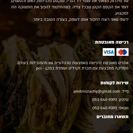
עוד מילדות, מצאתי את עצמי ליד הגריל, מוקסם מהריחות, האש והטעמים,
לומד את הקסם הקטן שבכל צליה. כשהחלטתי להפוך את התשוקה הזו
למקצוע,
ידעתי שאני רוצה לחקור אותו לעומק, בצורה הטובה ביותר.
רכישה מאובטחת
אתרינו מאובטח לרכישה באמצעות טכנולוגיית ssl מהמובילות בעולם.
הסליקה מתבצעת עם חברת זקרדיט ועומדת בתקן - pci
שירות לקוחות
מייל:
amitmizrachy@gmail.com
טלפון:
052-540-9392
ווצאפ:
052-540-9392
תשארו מחוברים