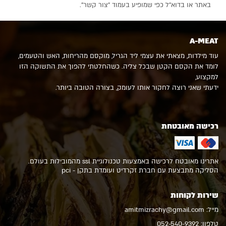
באתר או בדוא"ל כפי שמופיע בעמוד "צור קשר".
A-MEAT
עוד מילדות, מצאתי את עצמי ליד הגריל, מוקסם מהריחות, האש והטעמים,
לומד את הקסם הקטן שבכל צליה. כשהחלטתי להפוך את התשוקה הזו
למקצוע,
ידעתי שאני רוצה לחקור אותו לעומק, בצורה הטובה ביותר.
רכישה מאובטחת
אתרינו מאובטח לרכישה באמצעות טכנולוגיית ssl מהמובילות בעולם.
הסליקה מתבצעת עם חברת זקרדיט ועומדת בתקן - pci
שירות לקוחות
מייל:
amitmizrachy@gmail.com
טלפון:
052-540-9392