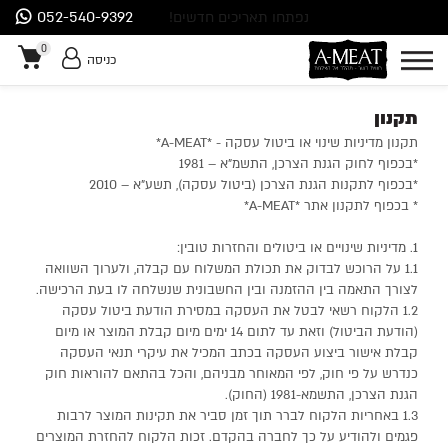
052-540-9392
נפתחו תאריכים חדשים!
0
כניסה
0
תקנון
תקנון מדיניות שינוי או ביטול עסקה - *A-MEAT*
*בכפוף לחוק הגנת הצרכן, התשמ”א – 1981
*בכפוף לתקנות הגנת הצרכן (ביטול עסקה), תשע”א – 2010
* בכפוף לתקנון אתר *A-MEAT*
1. מדיניות שינויים או ביטולים והחזרות טובין:
1.1 על הרוכש לבדוק את תכולת המשלוח עם קבלה, ולערוך השוואה
לצורך התאמה בין ההזמנה ובין החשבונית שנשלחה לו בעת הרכישה.
1.2 הלקוח רשאי לבטל את העסקה במסירת הודעת ביטול עסקה
(הודעת הביטול) וזאת עד לתום 14 ימים מיום קבלת המוצר או מיום
קבלת אישור ביצוע העסקה בכתב המכיל את עיקרי תנאי העסקה
כנדרש על פי חוק, לפי המאוחר מבניהם, והכל בהתאם להוראות חוק
הגנת הצרכן, התשמא-1981 (החוק).
1.3 באחריות הלקוח לברר תוך זמן סביר את תקינות המוצר לרבות
פגמים ולהודיע על כך לחברה בהקדם. זכות הלקוח להחזרת המוצרים