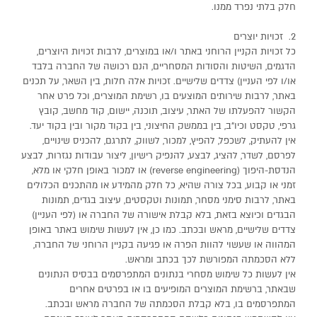
חלק בלתי נפרד ממנו.
2. זכויות יוצרים
כל זכויות הקניין הרוחני באתר ו/או במוצרים, לרבות זכויות היוצרים,
הדגמים, השיטות והסודות המסחריים, הנם רכושה של החברה בלבד
או/ו לפי העניין) צדדים שלישיים. זכויות אלה חלות, בין השאר, על תכנים
באתר, לרבות שירותים המוצעים בו, רשימת המוצרים, וכל פרט אחר
הקשור להפעלתו של האתר, עיצוב, תוכנה, יישום, קוד מחשב, קובץ
גרפי, טקסט וכיו"ב, בין בממשק החיצוני, בין בקוד מקור ובין בקוד יעד.
אין להעתיק, לשכפל, להפיץ, למכור, לשווק, לתרגם, להכניס שינויים,
לפרסם, לשדר, להציג, לבצע, להנפיק רישיון, ליצור עבודות נגזרות, לבצע
הנדסת-היפוך (reverse engineering) או למכור באופן חלקי או מלא,
זמני או קבוע, בכל צורה שהיא, כל חלק מהמידע או מהתכנים הכלולים
באתר, לרבות סימני מסחר, תמונות וטקסטים, עיצוב בגדים, תמונות
הבגדים וכיוצא בזאת, בלא קבלת אישורה של החברה או (לפי העניין)
צדדים שלישיים, מראש ובכתב. כמו כן, אין לעשות שימוש באתר באופן
המהווה או שעשוי להוות הפרה או פגיעה בקניין הרוחני של החברה,
ללא הסכמתה המפורשת לכך בכתב ומראש.
אין לעשות כל שימוש מסחרי בנתונים המתפרסמים בבסיס הנתונים
שבאתר, ברשימת המוצרים המופיעים בו או בפרטים אחרים
המתפרסמים בו, בלא קבלת הסכמתה של החברה מראש ובכתב.