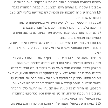
כפופה להחזרת המוצרים בשלמותם כפי שהתקבלו בעת המשלוח.
1.4 ביטול עסקה על צמחים חיים יתבצע בעת קבלת הסחורה בלבד.
1.5 החברה שומרת לעצמה את הזכויות לשיקול דעת בלעדי לגבי מצב
המוצרים שהוחזרו.
1.6 כל החזר כספי יועבר לכרטיס האשראי שבאמצעותו שולמה
₪
0
ההזמנה בלבד, ובהתאם ללוחות הזמנים של חברת האשראי.
1.7 לא יינתן החזר כספי עבור פריטים אשר בגינם לא שולמה תמורה
כספית, כגון מבצעים או מתנות.
1.8 אם בשל חוסרים במלאי, יוזמנו מוצרים שלא יימצאו במלאי – יזוכה
הלקוח באופן אוטומטי, ויישלח אליו מייל עדכון על ביצוע הזיכוי כמפורט
לעיל.
1.9 שינוי הזמנה על ידי הרוכש יהיה בכפוף להסכמת החברה ועל פי
שיקול דעתה הבלעדי. שינוי ו/או ביטול הזמנה יתבצעו באמצעות
הטלפון בלבד. החברה תהא רשאי על פי שיקול דעתה הבלעדי לבטל
הזמנה, מכל סיבה שהיא, ללא צורך בהנמקה או הודעה מראש, וזאת אף
אם המשתמש כבר קיבל הודעת דוא”ל על אישור הרכישה. הודעה על
ביטול הרכישה לאחר קבלת אישור בדוא”ל תימסר לרוכש באמצעות
הטלפון, ולא תהיה לו כל טענה ו/או תביעה ו/או דרישה כלפי החברה
בין ביטול העסקה על ידה. הרוכש לא יהיה זכאי לכל פיצוי מהחברה
בגין הביטול ו/או השינוי כאמור.
1.10 במקרה של ביטול הזמנה על ידי החברה, יזוכה הרוכש בתשלום