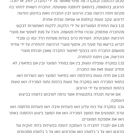
סכום ההזמנה ובמקרה של שינוי שאושר על ידי החברה, יחויב או יזוכה
הרוכש, בהתאמה, בהתאם להזמנה ששונתה. החברה רשאית לחזור בה
מקיום חוזה רכישה שבין הרוכש לבין החברה וזאת בהינתן הודעה
לרוכש, עקב טעות קולמוס או שגיאה טכנית אחרת.
1.11 בעת החזרת המוצר/ים על ידי הלקוח, ללקוח האפשרות לבקש
מהחברה שתספק עבורו שליח מטעמה, והכל על מנת לאסוף את מוצרי
הרכישה המבוטלת. השירות כרוך בעלות משלוח רגיל. כמו כן ומבלי
לגרוע ברישא של סעיף זה, איסוף מוצרי הרכישה להחזרה על ידי שליח
מטעמם החברה הינו בכפוף לאישור החברה שאכן תכולת מוצרי
הרכישה, אכן ניתנת להחזרה.
1.12 במקרה שנפלה טעות, בין אם במחיר המוצר ובין אם בתיאורו, לא
תחייב טעות זאת את החברה.
1.13 אם חלה טעות בהדפסה ו/או בתיאור המוצר ו/או השירות ו/או
בתנאי המכירה ו/או במקרה של טעות בהזנת נתוני המכירה ו/או טעות
בהזנת הנתונים על ידי הרוכש.
אם ארעה תקלה בתקשורת אשר גרמה לשיבוש כלשהו בביצוע
העסקה.
1.14 במקרה של כוח עליון ו/או פעולות איבה ו/או פעולות מלחמה ו/או
טרור, המונעים את המשך המכירה ו/או את המשך ביצוע ההזמנה באתר
ו/או את אספקת המוצרים.
1.15 אם יתברר לחברה כי העסקה לוותה בפעילות בלתי חוקית של
הרוכש ו/או צד ג’ כלשהו ו/או שהרוכש ו/או צד ג’ כלשהו מתכוונים