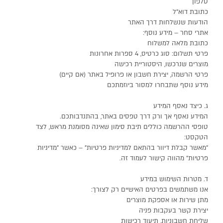
טלפון
כתובת דוא"ל
הודעות שנשלחות דרך האתר
אתרי סחר – מידע נוסף:
כתובת מלאה למשלוח
פרטי תשלום: סוג כרטיס, 4 ספרות אחרונות
מוצרים שנרכשו, היסטוריית רכישה
פרטי הרשמה, יצירת חשבון או פרופיל באתר (אם קיים)
מידע נוסף שתבחרו למסור ביוזמתכם
ג. כיצד נאסף המידע
המידע נאסף אך ורק דרך טפסים באתר, בהתנדבותכם.
טופסי ההרשמה כוללים תיבת סימון שאינה מסומנת מראש, לצד
הטקסט:
"מאשר קבלת דיוור בהתאם למדיניות פרטיות" – כאשר "מדיניות
פרטיות" מהווה קישור לעמוד זה.
ד. מטרות השימוש במידע
אנו משתמשים בפרטים האישיים רק לצורך:
מתן שירות או אספקת מוצרים
יצירת קשר בעקבות פניה
שליחת חשבוניות, תיעוד רכישות