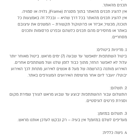
תכנים מהאתר.
אין להציג תכנים מהאתר בתוך מסגרת (Frame), גלויה או סמויה.
אין להציג תכנים מהאתר בכל דרך שהיא – ובכלל זה באמצעות כל
תוכנה, מכשיר, אביזר או פרוטוקול תקשורת – המשנים את עיצובם
באתר או מחסירים מהם תכנים כלשהם ובפרט פרסומות ותכנים
מסחריים.
1. מדיניות ביטולים:
ביטול השתתפות יתאפשר עד שבעה (7) ימים מראש. ביטול מאוחר יותר
עלול לא לאפשר החזר, מתוך כבוד לזמן שלנו ושל משתתפים אחרים.
האירוע מותנה בהרשמה של מעל 8 אנשים לאירוע, מתחת לכך האירוע
יבוטל/ יועבר ליום אחר מרשימת האירועים המצורפים באתר.
2. תשלום:
התשלום עבור ההשתתפות יבוצע עד שבוע מראש לצורך שמירת מקום
וסגירת פרטים לוגיסטיים.
3. תשלום במזומן:
מעדיפים לשלם במזומן? אין בעיה – רק נבקש לעדכן אותנו מראש.
4. גישה כללית: