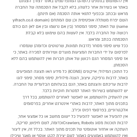
אין להשתמש בנתונים כלשהם המתפרסמים באתר לצורך הצגתם
באתר או בשירות אחר כלשהו, בלא לקבל את הסכמתה של החברה
מראש ובכתב ובכפוף לתנאי אותה הסכמה (אם תינתן).
השם יפרח משתלה אופטימית וכן שם המתחם (yifrach.co.il domain
name) של האתר, סימני המסחר (בין אם נרשמו ובין אם לא) הם כולם
רכושה של החברה בלבד. אין לעשות בהם שימוש בלא קבלת
הסכמתה בכתב ומראש.
ככל שיש סימני מסחר (לרבות תמונות, שרטוטים וכדומה) שנמסרו
לפרסום על ידי החברות המציעות מוצרים ושירותים למכירה באתר, כי
אז סימני המסחר הנם רכושן של אותן חברות ואין להשתמש בהם ללא
הסכמתן.
כל התוכן המילולי, אייקונים (ICONS) כל מידע ו/או תצוגה המופיעים
באתר, לרבות גרפיקה, עיצוב, הצגה מילולית, סימני מסחר, סימני לוגו
לרבות עריכתם והצגתם באתר, הנם בבעלותם הבלעדית של החברה.
יש להשתמש בשירותי האתר למטרות חוקיות בלבד.
אין להעתיק ולהשתמש, או לאפשר לאחרים להשתמש, בכל דרך
בתכנים מתוך האתר, לרבות באתרי אינטרנט אחרים, בפרסומים
אלקטרוניים, בפרסומי דפוס וכיו"ב.
אין להפעיל או לאפשר להפעיל כל יישום מחשב או כל אמצעי אחר,
לרבות תוכנות מסוג Crawlers, Robotsוכדומה, לשם חיפוש, סריקה,
העתקה או אחזור אוטומטי של תכנים מתוך האתר. בכלל זה, אין ליצור
ואין להשתמש באמצעים כאמור לשם יצירת לקט, אוסף או מאגר שיכילו