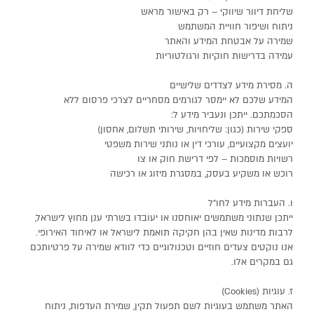
שליחת דיוור שיווקי – רק באישור מראש
ניתוח ושיפור חוויית המשתמש
שמירה על אבטחת המידע והאתר
עמידה בדרישות חוקיות ורגולטוריות
ה. מסירת מידע לצדדים שלישיים
המידע שלכם לא יימסר לגורמים מסחריים לצרכי פרסום ללא
הסכמתכם. ייתכן ונעביר מידע ל:
ספקי שירות (כגון: שליחויות, שירותי תשלום, אחסון)
יועצים מקצועיים, עורכי דין או נותני שירות משפטי
רשויות מוסמכות – לפי דרישת חוק או צו
רוכש או משקיע בעסק, במסגרת מיזוג או רכישה
ו. העברות מידע לחו"ל
ייתכן שנתוני משתמשים יאוחסנו או יעובדו בשרתי ענן מחוץ לישראל,
לרבות מדינות שאין בהן חקיקה תואמת לישראל או לאיחוד האירופי.
אנו נוקטים צעדים חוזיים וטכנולוגיים כדי לוודא שמירה על פרטיותכם
גם במקרים אלו.
ז. עוגיות (Cookies)
האתר משתמש בעוגיות לשם תפעול תקין, שמירת העדפות, ניתוח