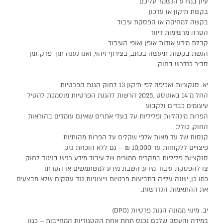
עיון במידע הנשמר עליכם
בקשת תיקון או עדכון
בקשה למחיקה או הפסקת עיבוד
הסרה מרשימות דיוור
קבלת מידע אודות אופן ואופי העיבוד
הגשת בקשות תיעשה בכתב, בצירוף זיהוי, ואנו נענה תוך פרק זמן
סביר כנדרש בחוק.
יא. סנקציות ואכיפה לפי תיקון 13 לחוק הגנת הפרטיות
החל מ־14 באוגוסט ,2025 הרשות להגנת הפרטיות מוסמכת להטיל
עיצומים כבדים ולקבוע
הפרות מינהליות ופליליות על בעלי אתרים שאינם עומדים בהוראות
החוק, כולל:
קנסות של עד מאות אלפי שקלים על הפרות מהותיות
פיצויים ללקוחות עד 10,000 ₪ – גם ללא הוכחת נזק
סנקציות פליליות במקרים חמורים של עיבוד מידע רגיש בניגוד לחוק
צו להפסקת עיבוד מידע, השבת מידע למשתמשים או הסרתו
כמו כן, ישנה עלייה בתביעות פרטיות וייצוגיות נגד עסקים שלא מבצעים
את ההתאמות הנדרשות.
יב. מינוי ממונה הגנת פרטיות (DPO)
במידה והעסק שלכם נכנס תחת אחת הקטגוריות המחייבות – כגון