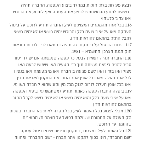
לבצע פעילות בלתי חוקית במהלך ביצוע העסקה, החברה תהיה
רשאית למנוע מהמשתמש לבצע את העסקה ואף לתבוע את הרוכש
ו/או צד ג’ כלשהו/
1.16 בכל אחד מהמקרים המצוינים לעיל, החברה תודיע לרוכש על ביטול
העסקה ו/או על אי ביצועה כלל, והרוכש יהיה רשאי או לא יהיה רשאי
לקבל החזר, בהתאם להוראות הדין.
1.17 זכות הביטול על פי תקנון זה תהיה בהתאם לדין, לרבות הוראות
חוק הגנת הצרכן, התשמ”א – 1981.
1.18 החברה תהיה רשאית לבטל כל עסקה שנעשתה אם יש לה יסוד
סביר להניח כי זאת נעשתה תוך כדי הטעיה ו/או שימוש לרעה ו/או
ניצול ו/או בזדון ו/או לשם פגיעה ב חברה ו/או מי מטעמה ו/או בנסיון
לכל אחד מאלה ו/או בכל אופן אחר הנוגד את התקנון ו/או את הדין
ו/או בכל אופן העלול לגרום לנזק מכל מין וסוג שהוא ל חברה ו/או מי.
1.19 ביטלה החברה עסקה כאמור, תודיע למשתמש על ביטול העסקה
ו/או על אי ביצועה כלל, והוא יהיה רשאי או לא יהיה רשאי לקבל החזר
בהתאם להוראות הדין
1.20 מבלי לפגוע בכל האמור לעיל, בכל מקרה לא תישא החברה בסכום
נזק העולה על התמורה ששולמה בפועל על הצמחים/ המוצרים
שהוזמנו ע”י הרוכש.
1.21 כל האמור לעיל במצטבר, בתקנון מדיניות שינוי וביטול עסקה -
*שם החברה*, הינו כפוף לתקנון אתר חברה - *שם החברה*, ומהווה