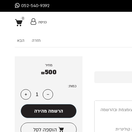
052-540-9392
0
כניסה
0
חזרה
הבא
מחיר
500
₪
כמות:
מצומצמת ובהרשמה
הרשמה מהירה
קולינרית
הוספה לסל